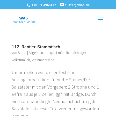
+49171 4966117
sutter@was.de
112. Rentier-Stammtisch
von
Sutter
|
Allgemein
,
Interpret männlich
,
Schlager
volkstümlich
,
Weihnachtslied
Ursprünglich war dieser Text eine
Auftragsproduktion für André Steiner/Die
Salzataler mit den Vorgaben: 2 Strophe und 1
Refrain aus je 8 Zeilen, ggf. mit Bridge. Durch
eine coronabedingte Neuausrichtichtung der
Salzataler ist dieser Text wieder frei geworden
und nun...