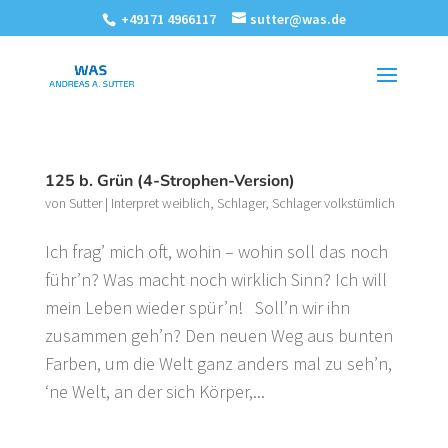
+49171 4966117
sutter@was.de
125 b. Grün (4-Strophen-Version)
von
Sutter
|
Interpret weiblich
,
Schlager
,
Schlager volkstümlich
Ich frag’ mich oft, wohin – wohin soll das noch
führ’n? Was macht noch wirklich Sinn? Ich will
mein Leben wieder spür’n! Soll’n wir ihn
zusammen geh’n? Den neuen Weg aus bunten
Farben, um die Welt ganz anders mal zu seh’n,
‘ne Welt, an der sich Körper,...