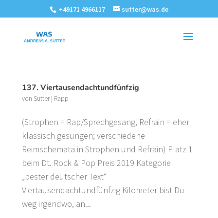
+49171 4966117
sutter@was.de
137. Viertausendachtundfünfzig
von
Sutter
|
Rapp
(Strophen = Rap/Sprechgesang, Refrain = eher
klassisch gesungen; verschiedene
Reimschemata in Strophen und Refrain) Platz 1
beim Dt. Rock & Pop Preis 2019 Kategorie
„bester deutscher Text“
Viertausendachtundfünfzig Kilometer bist Du
weg irgendwo, an...