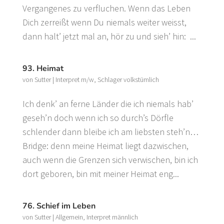
Vergangenes zu verfluchen. Wenn das Leben
Dich zerreißt wenn Du niemals weiter weisst,
dann halt’ jetzt mal an, hör zu und sieh’ hin: ...
93. Heimat
von
Sutter
|
Interpret m/w
,
Schlager volkstümlich
Ich denk’ an ferne Länder die ich niemals hab’
geseh’n doch wenn ich so durch’s Dörfle
schlender dann bleibe ich am liebsten steh’n…
Bridge: denn meine Heimat liegt dazwischen,
auch wenn die Grenzen sich verwischen, bin ich
dort geboren, bin mit meiner Heimat eng...
76. Schief im Leben
von
Sutter
|
Allgemein
,
Interpret männlich