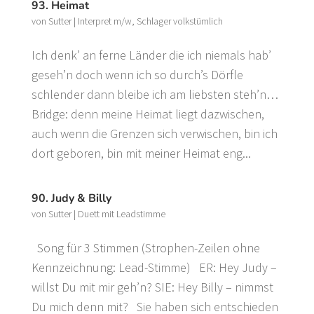
93. Heimat
von
Sutter
|
Interpret m/w
,
Schlager volkstümlich
Ich denk’ an ferne Länder die ich niemals hab’
geseh’n doch wenn ich so durch’s Dörfle
schlender dann bleibe ich am liebsten steh’n…
Bridge: denn meine Heimat liegt dazwischen,
auch wenn die Grenzen sich verwischen, bin ich
dort geboren, bin mit meiner Heimat eng...
90. Judy & Billy
von
Sutter
|
Duett mit Leadstimme
Song für 3 Stimmen (Strophen-Zeilen ohne
Kennzeichnung: Lead-Stimme) ER: Hey Judy –
willst Du mit mir geh’n? SIE: Hey Billy – nimmst
Du mich denn mit? Sie haben sich entschieden