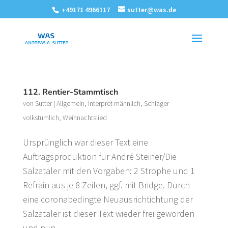
+49171 4966117
sutter@was.de
112. Rentier-Stammtisch
von
Sutter
|
Allgemein
,
Interpret männlich
,
Schlager
volkstümlich
,
Weihnachtslied
Ursprünglich war dieser Text eine
Auftragsproduktion für André Steiner/Die
Salzataler mit den Vorgaben: 2 Strophe und 1
Refrain aus je 8 Zeilen, ggf. mit Bridge. Durch
eine coronabedingte Neuausrichtichtung der
Salzataler ist dieser Text wieder frei geworden
und nun...