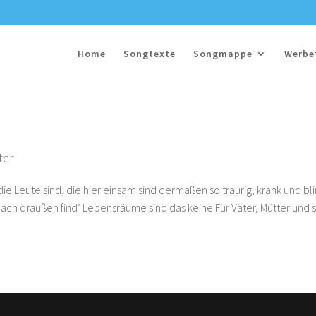
Home
Songtexte
Songmappe
Werbe
ter
die Leute sind, die hier einsam sind dermaßen so traurig, krank und bl
ach draußen find’ Lebensräume sind das keine Für Väter, Mütter und 