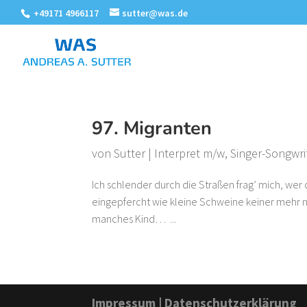
+49171 4966117
sutter@was.de
97. Migranten
von
Sutter
|
Interpret m/w
,
Singer-Songwri
Ich schlender durch die Straßen frag’ mich, wer 
eingepfercht wie kleine Schweine keiner mehr n
manches Kind… ...
Impressum
|
Datenschutzerklärung