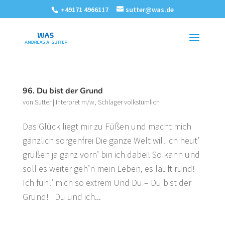
+49171 4966117
sutter@was.de
96. Du bist der Grund
von
Sutter
|
Interpret m/w
,
Schlager volkstümlich
Das Glück liegt mir zu Füßen und macht mich
gänzlich sorgenfrei Die ganze Welt will ich heut’
grüßen ja ganz vorn’ bin ich dabei! So kann und
soll es weiter geh’n mein Leben, es läuft rund!
Ich fühl’ mich so extrem Und Du – Du bist der
Grund! Du und ich...