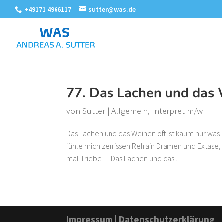
+49171 4966117
sutter@was.de
77. Das Lachen und das
von
Sutter
|
Allgemein
,
Interpret m/w
Das Lachen und das Weinen oft ist kaum nur was
fühle mich zerrissen Refrain Dramen und Extase, 
mal Triebe… Das Lachen und das...
Impressum
|
Datenschutzerklärung