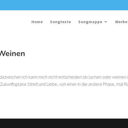
Home
Songtexte
Songmappe
Werbe
 Weinen
 dazwischen ich kann mich nicht entscheiden ob lachen oder weinen 
Zukunftspläne Streit und Liebe, von einer in die andere Phase, mal Ra