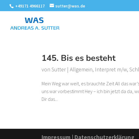
+49171 4966117
sutter@was.de
145. Bis es besteht
von
Sutter
|
Allgemein
,
Interpret m/w
,
Sch
Mein Weg war weit, es brauchte Zeit All das war’s 
uns war vorbestimmt Hey – ich bin jetzt da da, 
Dir das...
Impressum
|
Datenschutzerklärung