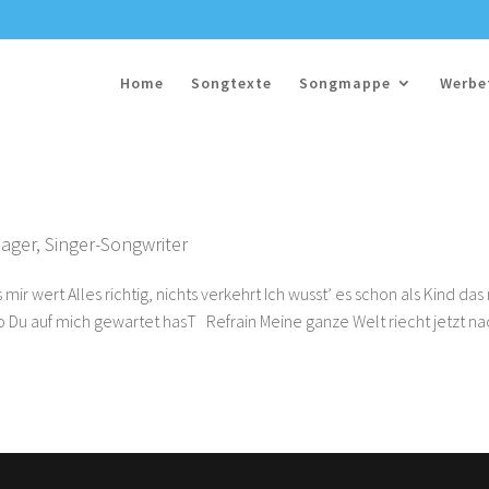
Home
Songtexte
Songmappe
Werbe
lager
,
Singer-Songwriter
mir wert Alles richtig, nichts verkehrt Ich wusst’ es schon als Kind das
wo Du auf mich gewartet hasT Refrain Meine ganze Welt riecht jetzt n