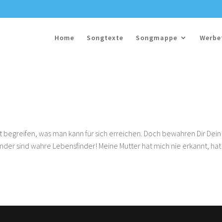
Home
Songtexte
Songmappe
Werbe
begreifen, was man kann für sich erreichen. Doch bewahren Dir Dein
Kinder sind wahre Lebensfinder! Meine Mutter hat mich nie erkannt, hat