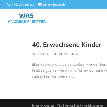
+49171 4966117
sutter@was.de
40. Erwachsene Kinder
von
Sutter
|
Interpret m/w
Blau: Backround-Vocals Erwachsen werden heißt 
Kind, vergiss nie, wer wir sind. Nur erwachsene 
stets in ihrer Welt verrannt....
Impressum
|
Datenschutzerklärung