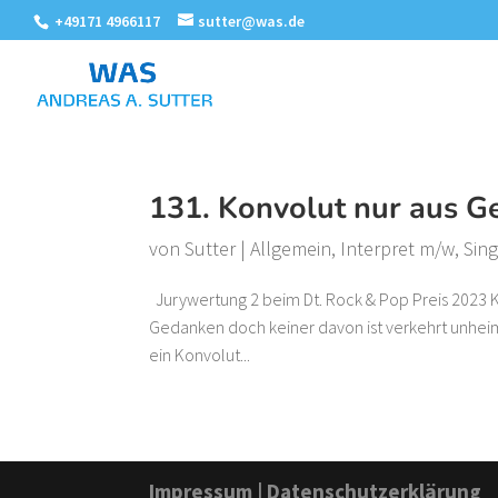
+49171 4966117
sutter@was.de
131. Konvolut nur aus 
von
Sutter
|
Allgemein
,
Interpret m/w
,
Sin
Jurywertung 2 beim Dt. Rock & Pop Preis 2023 K
Gedanken doch keiner davon ist verkehrt unheiml
ein Konvolut...
Impressum
|
Datenschutzerklärung