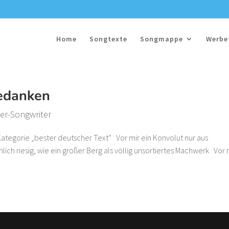
Home
Songtexte
Songmappe
Werbe
Gedanken
ger-Songwriter
ategorie „bester deutscher Text“ Vor mir ein Konvolut nur aus
ich riesig, wie ein großer Berg als völlig unsortiertes Machwerk Vor 