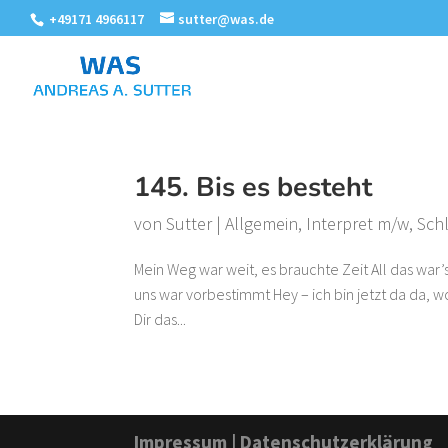
+49171 4966117
sutter@was.de
145. Bis es besteht
von
Sutter
|
Allgemein
,
Interpret m/w
,
Sch
Mein Weg war weit, es brauchte Zeit All das war’s 
uns war vorbestimmt Hey – ich bin jetzt da da, 
Dir das...
Impressum
|
Datenschutzerklärung