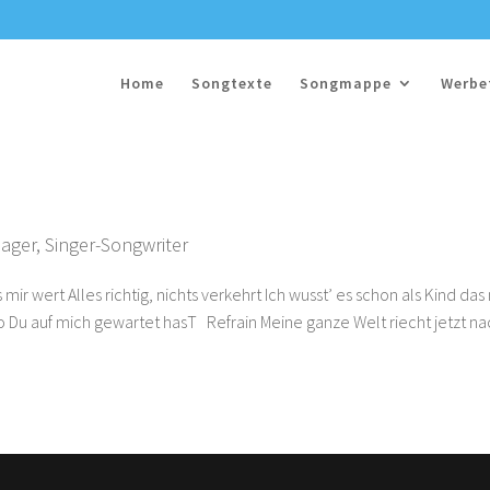
Home
Songtexte
Songmappe
Werbe
lager
,
Singer-Songwriter
mir wert Alles richtig, nichts verkehrt Ich wusst’ es schon als Kind das
wo Du auf mich gewartet hasT Refrain Meine ganze Welt riecht jetzt n