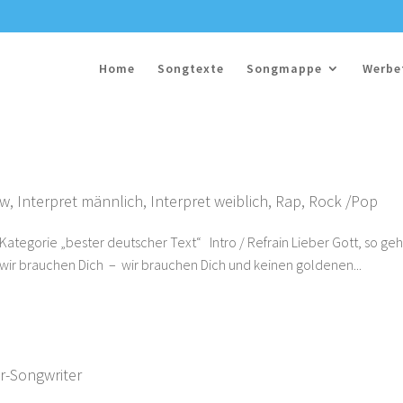
Home
Songtexte
Songmappe
Werbe
/w
,
Interpret männlich
,
Interpret weiblich
,
Rap
,
Rock /Pop
tegorie „bester deutscher Text“ Intro / Refrain Lieber Gott, so geh
t wir brauchen Dich – wir brauchen Dich und keinen goldenen...
r-Songwriter