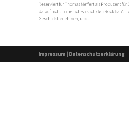
Reserviert für Thomas Meffert als Produzent für
darauf nicht immer ich wirklich den Bock hab’
Geschäftsbenehmen, und...
Impressum
|
Datenschutzerklärung