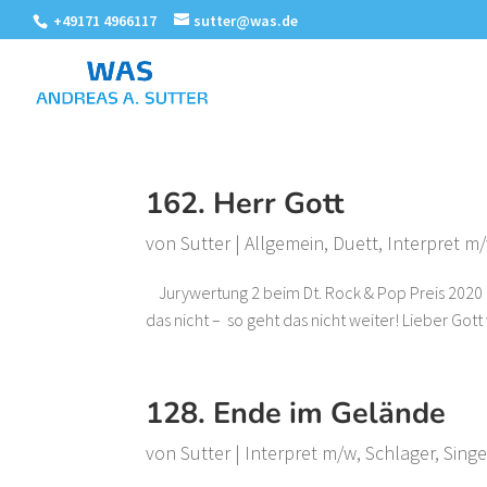
+49171 4966117
sutter@was.de
162. Herr Gott
von
Sutter
|
Allgemein
,
Duett
,
Interpret m
Jurywertung 2 beim Dt. Rock & Pop Preis 2020 Ka
das nicht – so geht das nicht weiter! Lieber Got
128. Ende im Gelände
von
Sutter
|
Interpret m/w
,
Schlager
,
Singe