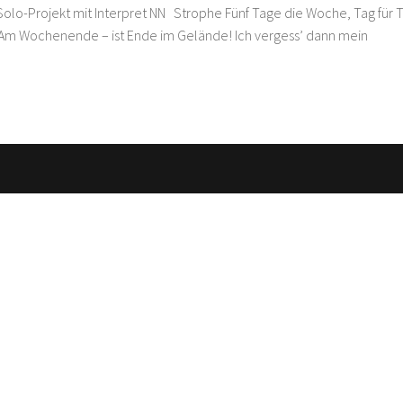
 Solo-Projekt mit Interpret NN Strophe Fünf Tage die Woche, Tag für 
… Am Wochenende – ist Ende im Gelände! Ich vergess’ dann mein