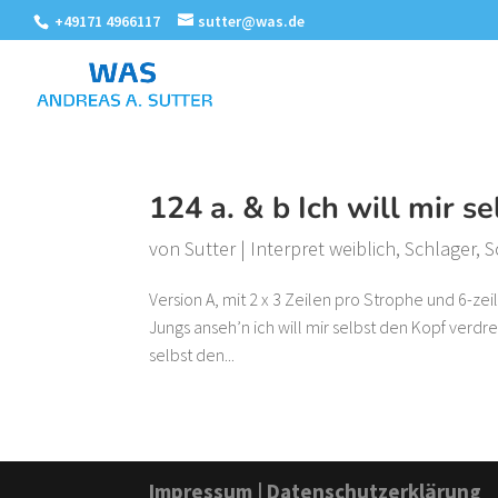
+49171 4966117
sutter@was.de
124 a. & b Ich will mir s
von
Sutter
|
Interpret weiblich
,
Schlager
,
S
Version A, mit 2 x 3 Zeilen pro Strophe und 6-ze
Jungs anseh’n ich will mir selbst den Kopf verdre
selbst den...
Impressum
|
Datenschutzerklärung