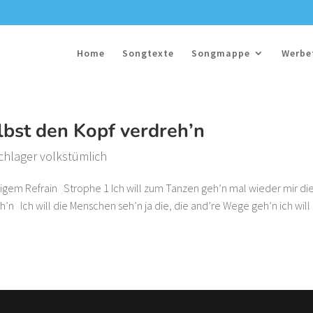
Home
Songtexte
Songmappe
Werbe
elbst den Kopf verdreh’n
chlager volkstümlich
iligem Refrain Strophe 1 Ich will zum Tanzen geh’n mal wieder mir di
h’n Ich will die Menschen seh’n ja die, die and’re Wege geh’n ich will