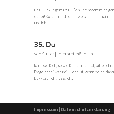
Das Glück liegt mir zu Füßen und macht mich gänzl
dabei! So kann und soll es weiter geh’n mein Leb
und ich...
35. Du
von
Sutter
|
Interpret männlich
Ich liebe Dich, so wie Du nun mal bist, bitte schra
Frage nach “warum”! Liebe ist, wenn beide dar
Du willst nicht, dass ich...
Impressum
|
Datenschutzerklärung