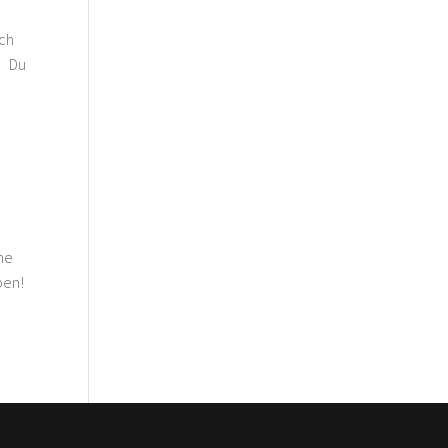
ich
d! Du
hne
ben!