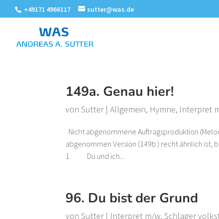
+49171 4966117
sutter@was.de
149a. Genau hier!
von
Sutter
|
Allgemein
,
Hymne
,
Interpret 
Nicht abgenommene Auftragsproduktion (Melodie
abgenommen Version (149b.) recht ähnlich ist,
1 Du und ich...
96. Du bist der Grund
von
Sutter
|
Interpret m/w
,
Schlager volks