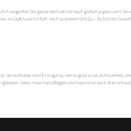
ich sorgenfrei Die ganze Welt will ich heut’ grüßen ja ganz vorn’ bin 
en, es läuft rund! Ich fühl’ mich so extrem Und Du – Du bist der Grun
ub’ da nicht dran rum! Es ist gut so, wie es grad so ist, echt perfekt, o
an glauben. Liebe muss man pflegen und manchmal auch dran schrau