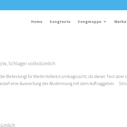
Home
Songtexte
Songmappe
Werbe
m/w
,
Schlager volkstümlich
-Betextung) für Martin Hofele/Lombagruscht; da dieser Text aber 
 bedarf eine Auswertung der Abstimmung mit dem Auftraggeber. Str
tümlich