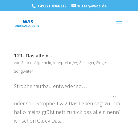
+49171 4966117
sutter@was.de
121. Das allein…
von
Sutter
|
Allgemein
,
Interpret m/w
,
Schlager
,
Singer-
Songwriter
Strophenaufbau entweder so…
…
oder so: Strophe 1 & 2 Das Leben sag’ zu ihm
hallo meins grüßt nett zurück das allein nenn’
ich schon Glück Das...