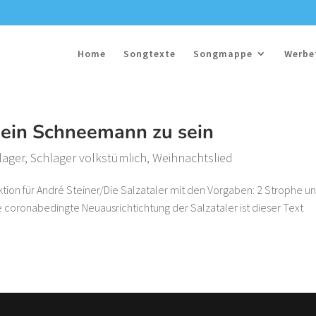
Home
Songtexte
Songmappe
Werbe
 ein Schneemann zu sein
lager
,
Schlager volkstümlich
,
Weihnachtslied
ktion für André Steiner/Die Salzataler mit den Vorgaben: 2 Strophe u
ine coronabedingte Neuausrichtichtung der Salzataler ist dieser Text