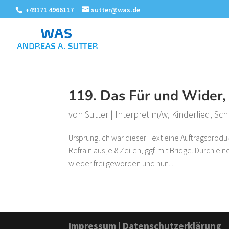
+49171 4966117
sutter@was.de
119. Das Für und Wider,
von
Sutter
|
Interpret m/w
,
Kinderlied
,
Sch
Ursprünglich war dieser Text eine Auftragsprodu
Refrain aus je 8 Zeilen, ggf. mit Bridge. Durch e
wieder frei geworden und nun...
Impressum
|
Datenschutzerklärung