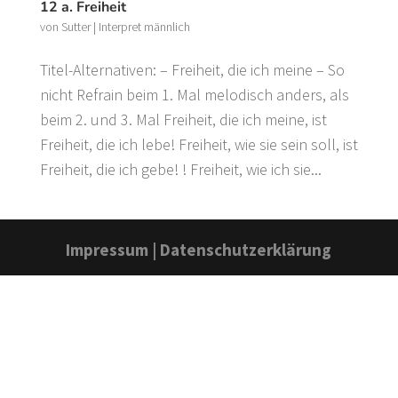
12 a. Freiheit
von
Sutter
|
Interpret männlich
Titel-Alternativen: – Freiheit, die ich meine – So
nicht Refrain beim 1. Mal melodisch anders, als
beim 2. und 3. Mal Freiheit, die ich meine, ist
Freiheit, die ich lebe! Freiheit, wie sie sein soll, ist
Freiheit, die ich gebe! ! Freiheit, wie ich sie...
Impressum
|
Datenschutzerklärung