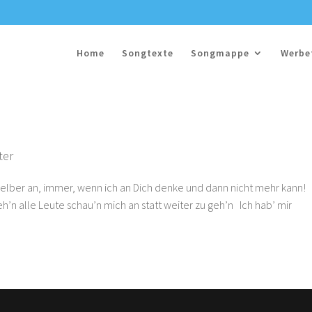
Home
Songtexte
Songmappe
Werbe
n
ter
h selber an, immer, wenn ich an Dich denke und dann nicht mehr kann! 
eh’n alle Leute schau’n mich an statt weiter zu geh’n Ich hab’ mir