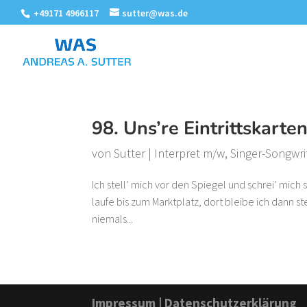
+49171 4966117
sutter@was.de
98. Uns’re Eintrittskarte
von
Sutter
|
Interpret m/w
,
Singer-Songwri
Ich stell’ mich vor den Spiegel und schrei’ mic
laufe bis zum Marktplatz, dort bleibe ich dann st
niemals...
Impressum
|
Datenschutzerklärung