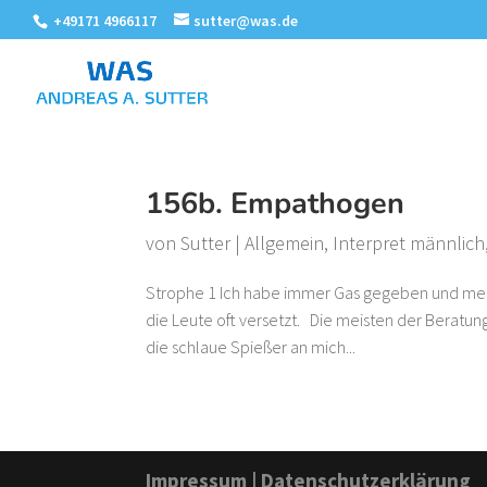
+49171 4966117
sutter@was.de
156b. Empathogen
von
Sutter
|
Allgemein
,
Interpret männlich
Strophe 1 Ich habe immer Gas gegeben und mei
die Leute oft versetzt. Die meisten der Beratun
die schlaue Spießer an mich...
Impressum
|
Datenschutzerklärung