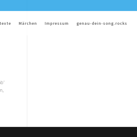
texte
Märchen
Impressum
genau-dein-song.rocks
ab’
n,