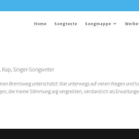
Home
Songtexte
Songmappe
Werbe
,
Rap
,
Singer-Songwriter
nen Bremsweg unterschätzt. War unterwegs auf vielen Wegen und h
gen, die meine Stimmung arg vergrellten, verstand ich als Erwartunge