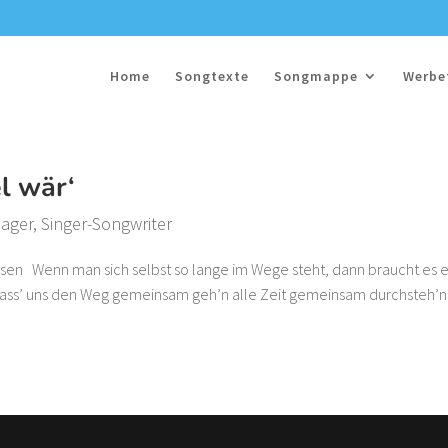
Home
Songtexte
Songmappe
Werbe
l wär‘
lager
,
Singer-Songwriter
usen Wenn man sich selbst so lange im Wege steht, dann braucht es 
 Lass’ uns den Weg gemeinsam geh’n alle Zeit gemeinsam durchsteh’n