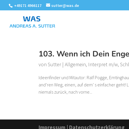
+49171 4966117
sutter@was.de
103. Wenn ich Dein Enge
von
Sutter
|
Allgemein
,
Interpret m/w
,
Sch
Ideenfinder und Mitautor: Ralf Pogge, Emtingha
and’ren Weg, einen, auf dem’ s einfacher geht!
niemals zurück, nach vorne...
Impressum
|
Datenschutzerklärung