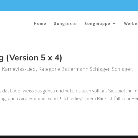
Home
Songtexte
Songmappe
Werbe
 (Version 5 x 4)
,
Karnevlas-Lied
,
Kategorie Ballermann Schlager
,
Schlager
,
 das Luder weiss das genau und nutzt es auch voll aus Sie spielt nur m
g, dann wird es immer schrill! Ich erlieg’ ihrem Blick ich fall in ihr He