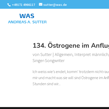
+49171 4966117
sutter@was.de
134. Östrogene im Anflug
von
Sutter
|
Allgemein
,
Interpret männlich
Singer-Songwriter
Ich weiss wie’s endet, komm’ trotzdem nicht raus
mir und macht was sie will sind Östrogene im Anflu
Stunden sind wir...