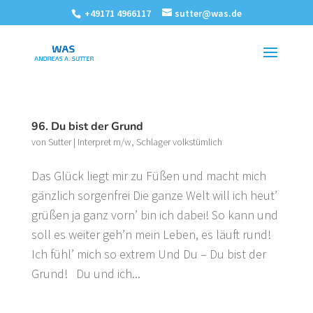
+49171 4966117
sutter@was.de
96. Du bist der Grund
von
Sutter
|
Interpret m/w
,
Schlager volkstümlich
Das Glück liegt mir zu Füßen und macht mich
gänzlich sorgenfrei Die ganze Welt will ich heut’
grüßen ja ganz vorn’ bin ich dabei! So kann und
soll es weiter geh’n mein Leben, es läuft rund!
Ich fühl’ mich so extrem Und Du – Du bist der
Grund! Du und ich...