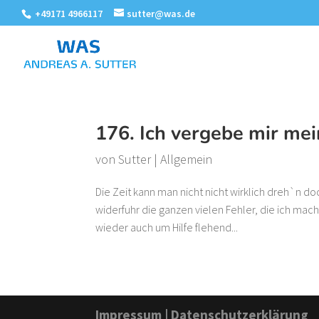
+49171 4966117
sutter@was.de
176. Ich vergebe mir me
von
Sutter
|
Allgemein
Die Zeit kann man nicht nicht wirklich dreh`n do
widerfuhr die ganzen vielen Fehler, die ich ma
wieder auch um Hilfe flehend...
Impressum
|
Datenschutzerklärung