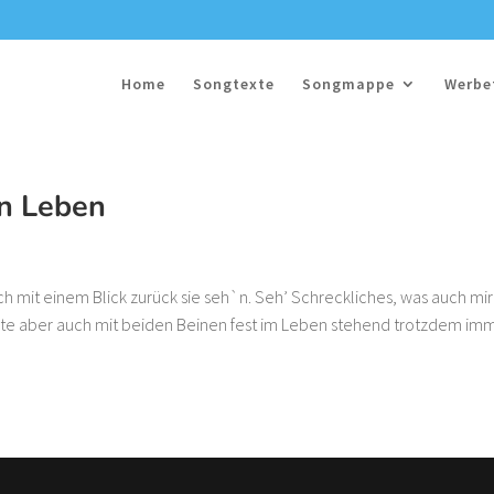
Home
Songtexte
Songmappe
Werbe
in Leben
ch mit einem Blick zurück sie seh`n. Seh’ Schreckliches, was auch mir
chte aber auch mit beiden Beinen fest im Leben stehend trotzdem im