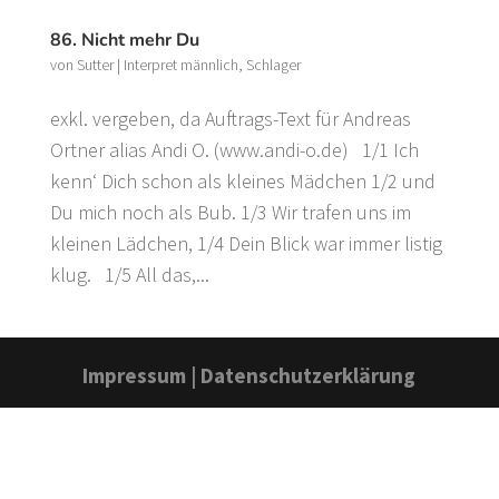
86. Nicht mehr Du
von
Sutter
|
Interpret männlich
,
Schlager
exkl. vergeben, da Auftrags-Text für Andreas
Ortner alias Andi O. (www.andi-o.de) 1/1 Ich
kenn‘ Dich schon als kleines Mädchen 1/2 und
Du mich noch als Bub. 1/3 Wir trafen uns im
kleinen Lädchen, 1/4 Dein Blick war immer listig
klug. 1/5 All das,...
Impressum
|
Datenschutzerklärung