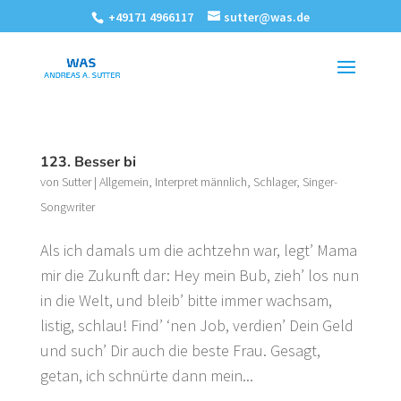
+49171 4966117
sutter@was.de
123. Besser bi
von
Sutter
|
Allgemein
,
Interpret männlich
,
Schlager
,
Singer-
Songwriter
Als ich damals um die achtzehn war, legt’ Mama
mir die Zukunft dar: Hey mein Bub, zieh’ los nun
in die Welt, und bleib’ bitte immer wachsam,
listig, schlau! Find’ ‘nen Job, verdien’ Dein Geld
und such’ Dir auch die beste Frau. Gesagt,
getan, ich schnürte dann mein...