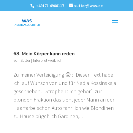
+49171 4966117
sutter@was.de
68. Mein Körper kann reden
von
Sutter
|
Interpret weiblich
Zu meiner Verteidigung 😜 : Diesen Text habe
ich auf Wunsch von und für Nadja Kossinskaja
geschrieben! Strophe 1: Ich gehör` zur
blonden Fraktion das sieht jeder Mann an der
Haarfarbe schon Auto fahr’ ich wie Blondinen
zu Hause bügel‘ ich Gardinen,...