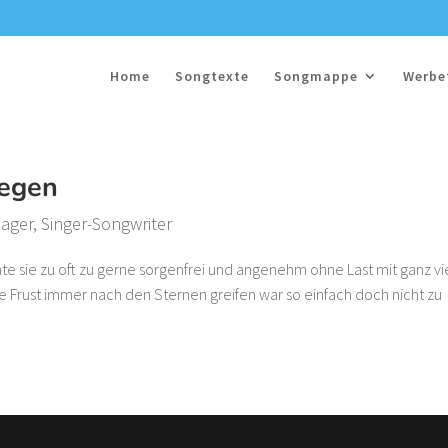
Home
Songtexte
Songmappe
Werbe
iegen
lager
,
Singer-Songwriter
e sie zu oft zu gerne sorgenfrei und angenehm ohne Last mit ganz vi
Frust immer nach den Sternen greifen war so einfach doch nicht zu