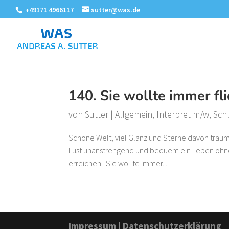
+49171 4966117
sutter@was.de
140. Sie wollte immer fl
von
Sutter
|
Allgemein
,
Interpret m/w
,
Sch
Schöne Welt, viel Glanz und Sterne davon träumt
Lust unanstrengend und bequem ein Leben ohne 
erreichen Sie wollte immer...
Impressum
|
Datenschutzerklärung