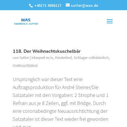
+49171 4966117
sutter@was.de
118. Der Weihnachtskuschelbär
von
Sutter
|
Interpret m/w
,
Kinderlied
,
Schlager volkstümlich
,
Weihnachtslied
Ursprünglich war dieser Text eine
Auftragsproduktion für André Steiner/Die
Salzataler mit den Vorgaben: 2 Strophe und 1
Refrain aus je 8 Zeilen, ggf. mit Bridge. Durch
eine coronabedingte Neuausrichtichtung der
Salzataler ist dieser Text wieder frei geworden
und nun...