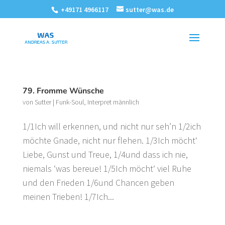
+49171 4966117
sutter@was.de
79. Fromme Wünsche
von
Sutter
|
Funk-Soul
,
Interpret männlich
1/1Ich will erkennen, und nicht nur seh’n 1/2ich
möchte Gnade, nicht nur flehen. 1/3Ich möcht‘
Liebe, Gunst und Treue, 1/4und dass ich nie,
niemals ‘was bereue! 1/5Ich möcht‘ viel Ruhe
und den Frieden 1/6und Chancen geben
meinen Trieben! 1/7Ich...