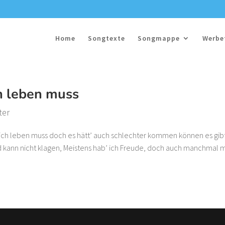
Home
Songtexte
Songmappe
Werbe
ch leben muss
ter
r ich leben muss doch es hätt’ auch schlechter kommen können es gib
nd kann nicht klagen, Meistens hab’ ich Freude, doch auch manchmal 