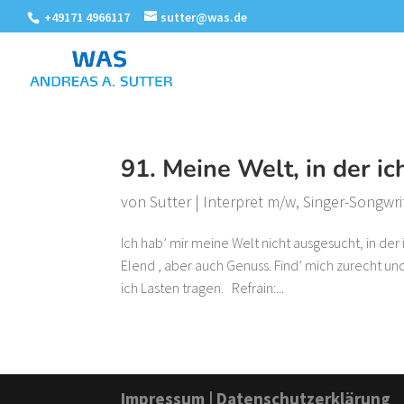
+49171 4966117
sutter@was.de
91. Meine Welt, in der i
von
Sutter
|
Interpret m/w
,
Singer-Songwri
Ich hab’ mir meine Welt nicht ausgesucht, in de
Elend , aber auch Genuss. Find’ mich zurecht u
ich Lasten tragen. Refrain:...
Impressum
|
Datenschutzerklärung