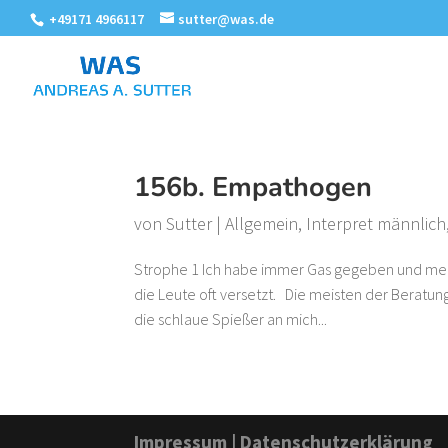
+49171 4966117
sutter@was.de
156b. Empathogen
von
Sutter
|
Allgemein
,
Interpret männlich
Strophe 1 Ich habe immer Gas gegeben und mei
die Leute oft versetzt. Die meisten der Beratun
die schlaue Spießer an mich...
Impressum
|
Datenschutzerklärung