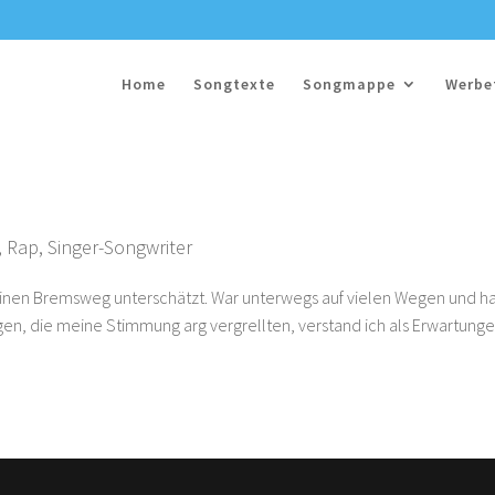
Home
Songtexte
Songmappe
Werbe
,
Rap
,
Singer-Songwriter
nen Bremsweg unterschätzt. War unterwegs auf vielen Wegen und h
gen, die meine Stimmung arg vergrellten, verstand ich als Erwartunge