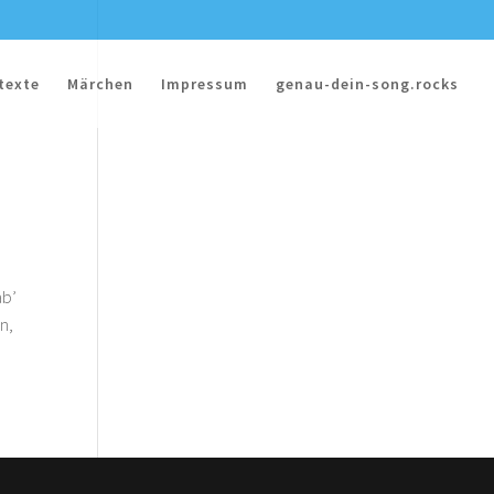
texte
Märchen
Impressum
genau-dein-song.rocks
ab’
n,