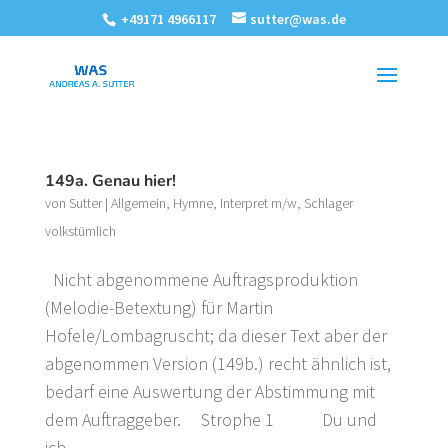
+49171 4966117
sutter@was.de
149a. Genau hier!
von
Sutter
|
Allgemein
,
Hymne
,
Interpret m/w
,
Schlager
volkstümlich
Nicht abgenommene Auftragsproduktion
(Melodie-Betextung) für Martin
Hofele/Lombagruscht; da dieser Text aber der
abgenommen Version (149b.) recht ähnlich ist,
bedarf eine Auswertung der Abstimmung mit
dem Auftraggeber. Strophe 1 Du und
ich...