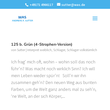
+49171 4966117
sutter@was.de
125 b. Grün (4-Strophen-Version)
von
Sutter
|
Interpret weiblich
,
Schlager
,
Schlager volkstümlich
Ich frag’ mich oft, wohin – wohin soll das noch
führ’n? Was macht noch wirklich Sinn? Ich will
mein Leben wieder spür’n! Soll’n wir ihn
zusammen geh’n? Den neuen Weg aus bunten
Farben, um die Welt ganz anders mal zu seh’n,
‘ne Welt, an der sich Körper,...