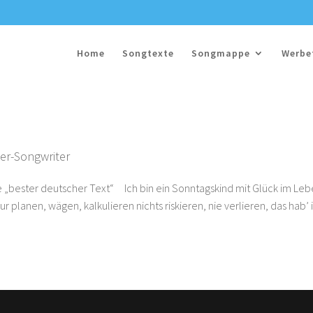
Home
Songtexte
Songmappe
Werbe
ger-Songwriter
ie „bester deutscher Text“ Ich bin ein Sonntagskind mit Glück im Le
 planen, wägen, kalkulieren nichts riskieren, nie verlieren, das hab’ 