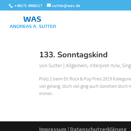
+49171 4966117
sutter@was.de
133. Sonntagskind
von
Sutter
|
Allgemein
,
Interpret m/w
,
Sin
Platz 1 beim Dt. Rock & Pop Preis 2019 Kategor
viel gelang, doch viel ging auch daneben doch nur
immer...
Impressum
|
Datenschutzerklärung