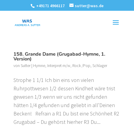
+49171 4966117
sutter@was.de
158. Grande Dame (Grugabad-Hymne, 1.
Version)
von
Sutter
|
Hymne
,
Interpret m/w
,
Rock /Pop
,
Schlager
Strophe 1 1/1 Ich bin eins von vielen
Ruhrpottwesen 1/2 dessen Kindheit wäre trist
gewesen 1/3 wenn wir uns nicht gefunden
hätten 1/4 gefunden und geliebt in all’Deinen
Becken! Refrain a R1 Du bist eine Schönheit R2
Grugabad – Du gehörst hierher R3 Du...