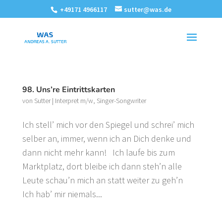
+49171 4966117
sutter@was.de
98. Uns’re Eintrittskarten
von
Sutter
|
Interpret m/w
,
Singer-Songwriter
Ich stell’ mich vor den Spiegel und schrei’ mich
selber an, immer, wenn ich an Dich denke und
dann nicht mehr kann! Ich laufe bis zum
Marktplatz, dort bleibe ich dann steh’n alle
Leute schau’n mich an statt weiter zu geh’n
Ich hab’ mir niemals...