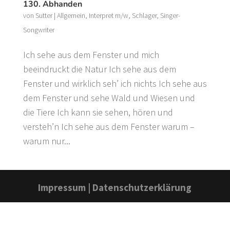
130. Abhanden
von
Sutter
|
Allgemein
,
Interpret m/w
,
Schlager
,
Singer-
Songwriter
Ich sehe aus dem Fenster und mich
beeindruckt die Natur Ich sehe aus dem
Fenster und wirklich seh’ ich nichts Ich sehe aus
dem Fenster und sehe Wald und Wiesen und
die Tiere Ich kann sie sehen, hören und
versteh’n Ich sehe aus dem Fenster warum –
warum nur...
Impressum
|
Datenschutzerklärung