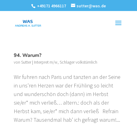
+49171 4966117
sutter@was.de
94. Warum?
von
Sutter
|
Interpret m/w
,
Schlager volkstümlich
Wir fuhren nach Paris und tanzten an der Seine
in uns’ren Herzen war der Frühling so leicht
und wunderschön doch (dann) im Herbst
sie/er* mich verließ… altern.: doch als der
Herbst kam, sie/er* mich dann verließ Refrain
Warum? Tausendmal hab’ ich gefragt warum!...