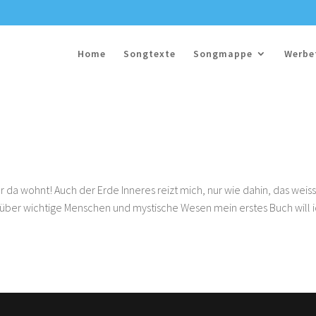
Home
Songtexte
Songmappe
Werbe
r da wohnt! Auch der Erde Inneres reizt mich, nur wie dahin, das weiss
, über wichtige Menschen und mystische Wesen mein erstes Buch will 