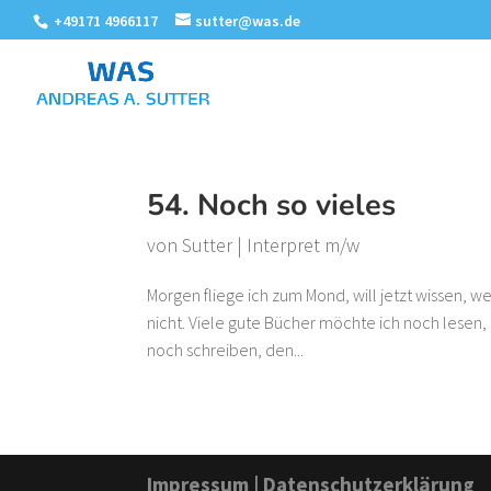
+49171 4966117
sutter@was.de
54. Noch so vieles
von
Sutter
|
Interpret m/w
Morgen fliege ich zum Mond, will jetzt wissen, we
nicht. Viele gute Bücher möchte ich noch lesen
noch schreiben, den...
Impressum
|
Datenschutzerklärung