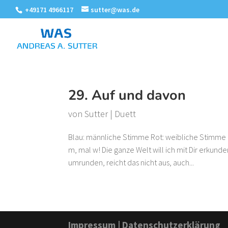
+49171 4966117
sutter@was.de
29. Auf und davon
von
Sutter
|
Duett
Blau: männliche Stimme Rot: weibliche Stimme
m, mal w! Die ganze Welt will ich mit Dir erkund
umrunden, reicht das nicht aus, auch...
Impressum
|
Datenschutzerklärung