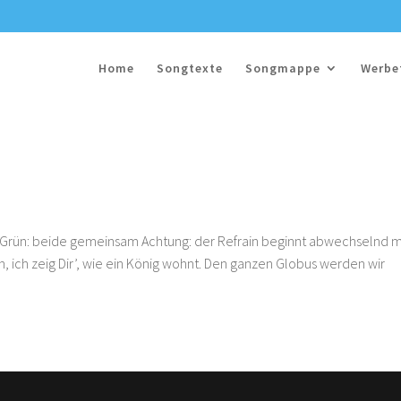
Home
Songtexte
Songmappe
Werbe
 Grün: beide gemeinsam Achtung: der Refrain beginnt abwechselnd 
en, ich zeig Dir’, wie ein König wohnt. Den ganzen Globus werden wir