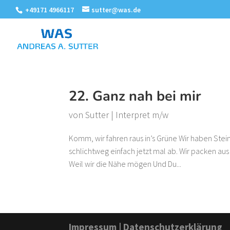
+49171 4966117
sutter@was.de
22. Ganz nah bei mir
von
Sutter
|
Interpret m/w
Komm, wir fahren raus in’s Grüne Wir haben Ste
schlichtweg einfach jetzt mal ab. Wir packen aus 
Weil wir die Nähe mögen Und Du...
Impressum
|
Datenschutzerklärung