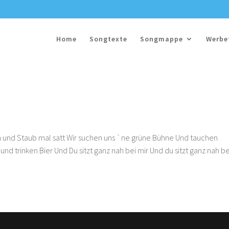
Home
Songtexte
Songmappe
Werbe
in und Staub mal satt Wir suchen uns `ne grüne Bühne Und tauchen
und trinken Bier Und Du sitzt ganz nah bei mir Und du sitzt ganz nah be