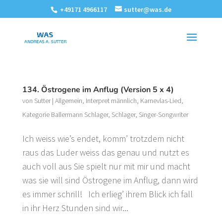
+49171 4966117
sutter@was.de
134. Östrogene im Anflug (Version 5 x 4)
von
Sutter
|
Allgemein
,
Interpret männlich
,
Karnevlas-Lied
,
Kategorie Ballermann Schlager
,
Schlager
,
Singer-Songwriter
Ich weiss wie’s endet, komm’ trotzdem nicht
raus das Luder weiss das genau und nutzt es
auch voll aus Sie spielt nur mit mir und macht
was sie will sind Östrogene im Anflug, dann wird
es immer schrill! Ich erlieg’ ihrem Blick ich fall
in ihr Herz Stunden sind wir...