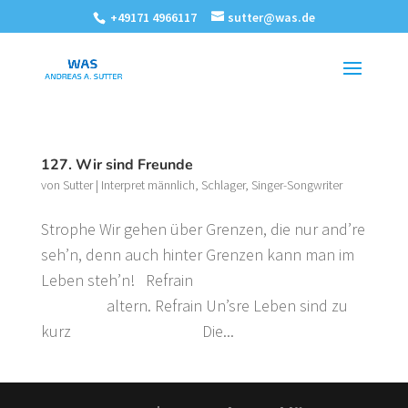
+49171 4966117
sutter@was.de
127. Wir sind Freunde
von
Sutter
|
Interpret männlich
,
Schlager
,
Singer-Songwriter
Strophe Wir gehen über Grenzen, die nur and’re
seh’n, denn auch hinter Grenzen kann man im
Leben steh’n! Refrain
altern. Refrain Un’sre Leben sind zu
kurz Die...